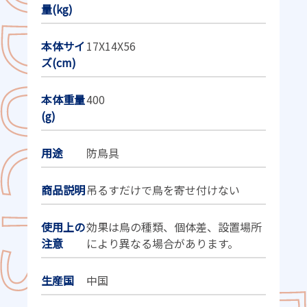
量(kg)
本体サイ
17X14X56
ズ(cm)
本体重量
400
(g)
用途
防鳥具
商品説明
吊るすだけで鳥を寄せ付けない
使用上の
効果は鳥の種類、個体差、設置場所
注意
により異なる場合があります。
生産国
中国