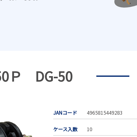
Ｐ DG-50
JANコード
4965815449283
ケース入数
10