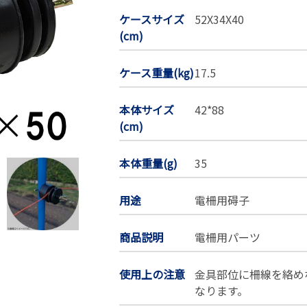
ケースサイズ
52X34X40
(cm)
ケース重量(kg)
17.5
本体サイズ
42*88
(cm)
本体重量(g)
35
用途
電柵用碍子
商品説明
電柵用パーツ
使用上の注意
金具部位に柵線を絡め
なります。