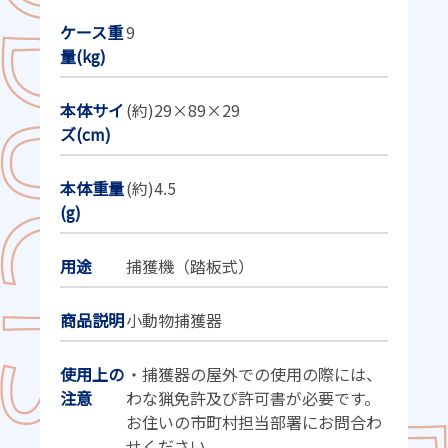
ケース重
9
量(kg)
本体サイ
(約)29×89×29
ズ(cm)
本体重量
(約)4.5
(g)
用途
捕獲機（踏板式）
商品説明
小動物捕獲器
使用上の
・捕獲器の屋外での使用の際には、
注意
わな猟免許及び許可書が必要です。
お住いの市町村担当部署にお問合わ
せください。