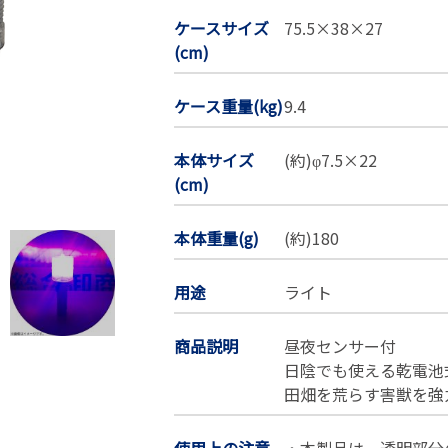
ケースサイズ
75.5×38×27
(cm)
ケース重量(kg)
9.4
本体サイズ
(約)φ7.5×22
(cm)
本体重量(g)
(約)180
用途
ライト
商品説明
昼夜センサー付
日陰でも使える乾電池
田畑を荒らす害獣を強