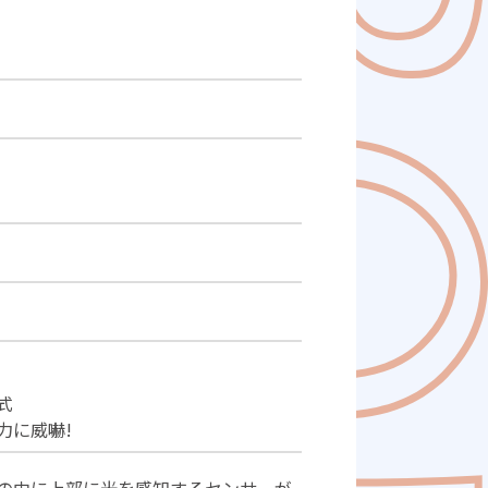
式
力に威嚇!