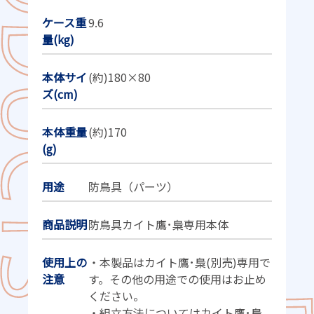
ケース重
9.6
量(kg)
本体サイ
(約)180×80
ズ(cm)
本体重量
(約)170
(g)
用途
防鳥具（パーツ）
商品説明
防鳥具カイト鷹･梟専用本体
使用上の
・本製品はカイト鷹･梟(別売)専用で
注意
す。その他の用途での使用はお止め
ください。
・組立方法についてはカイト鷹･梟