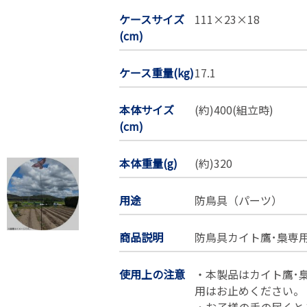
ケースサイズ
111×23×18
(cm)
ケース重量(kg)
17.1
本体サイズ
(約)400(組立時)
(cm)
本体重量(g)
(約)320
用途
防鳥具（パーツ）
商品説明
防鳥具カイト鷹･梟専
使用上の注意
・本製品はカイト鷹･
用はお止めください。