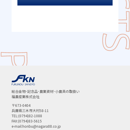
総合金物･記念品･農業資材･小農具の取扱い
福農産業株式会社
〒673-0404
兵庫県三木市大村58-11
TEL:(0794)82-1088
FAX:(0794)83-5615
e-mail:honbu@nagara88.co.jp