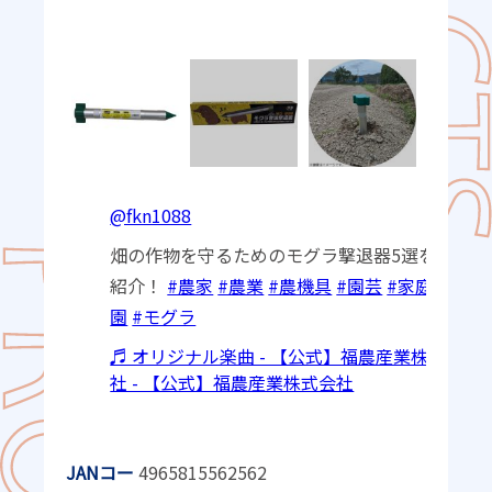
@fkn1088
畑の作物を守るためのモグラ撃退器5選をご
紹介！
#農家
#農業
#農機具
#園芸
#家庭菜
園
#モグラ
♬ オリジナル楽曲 - 【公式】福農産業株式会
社 - 【公式】福農産業株式会社
JANコー
4965815562562