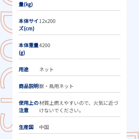
量(kg)
本体サイ
12x200
ズ(cm)
本体重量
4200
(g)
用途
ネット
商品説明
獣・鳥用ネット
使用上の
材質上燃えやすいので、火気に近づ
注意
けないでください。
生産国
中国