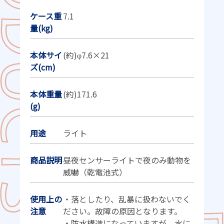
ケース重
7.1
量(kg)
本体サイ
(約)φ7.6×21
ズ(cm)
本体重量
(約)171.6
(g)
用途
ライト
商品説明
昼夜センサーライトで夜のみ動物を
威嚇（乾電池式）
使用上の
・落としたり、乱暴に扱わないでく
注意
ださい。故障の原因となります。
・防水構造になっていますが、水に