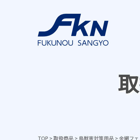
取
TOP
>
取扱商品
>
鳥獣害対策用品
>
金網フェ