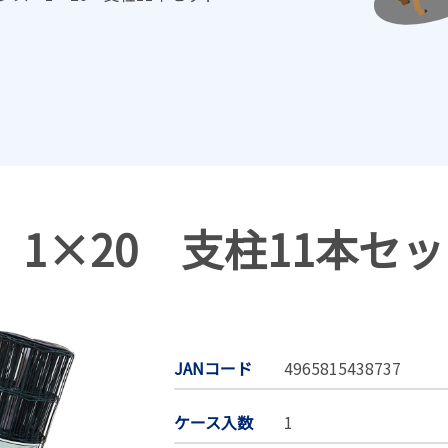
1×20 支柱11本セ
JANコード
4965815438737
ケース入数
1