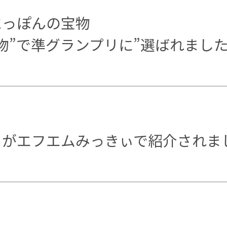
にっぽんの宝物
物”で準グランプリに”選ばれまし
」がエフエムみっきぃで紹介されま