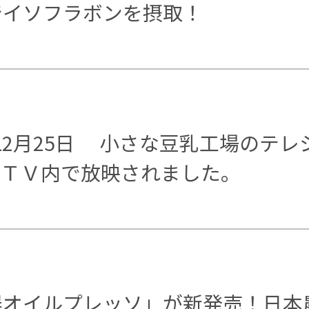
でイソフラボンを摂取！
日～12月25日 小さな豆乳工場のテ
トＴＶ内で放映されました。
オイルプレッソ」が新発売！日本農